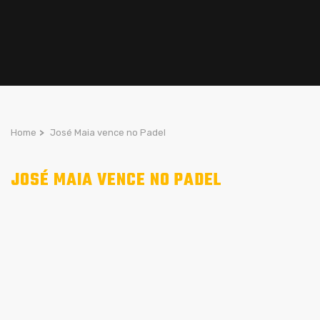
Home
>
José Maia vence no Padel
JOSÉ MAIA VENCE NO PADEL