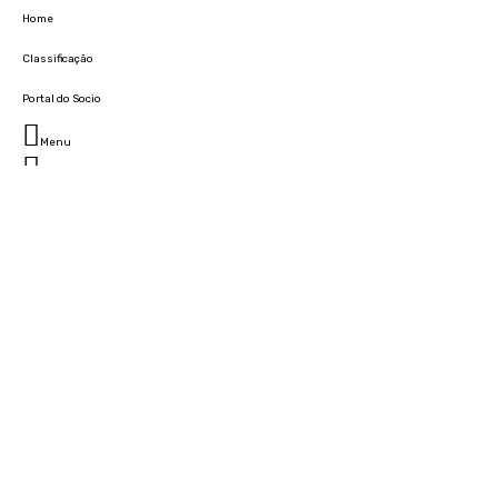
Home
Classificação
Portal do Socio
Menu
Fechar
Home
Clube
História
Marcha
Sede
Instalações
Cidade Desportiva
Estádio da Madeira
Cristiano Ronaldo Campus Futebol