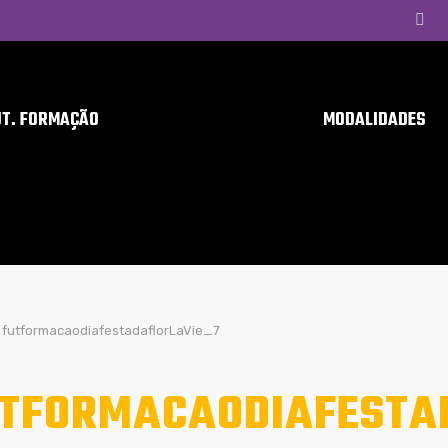
UT. FORMAÇÃO
MODALIDADES
futformacaodiafestadaflorLaVie_7
TFORMACAODIAFESTA