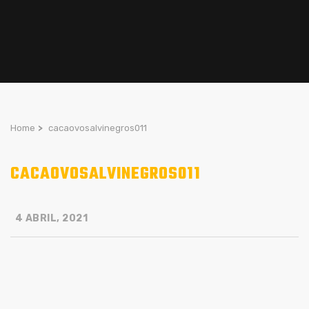
Home
>
cacaovosalvinegros011
CACAOVOSALVINEGROS011
4 ABRIL, 2021