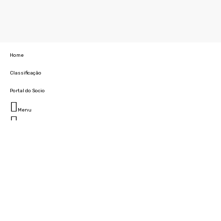
Home
Classificação
Portal do Socio
Menu
Fechar
Home
Clube
História
Marcha
Sede
Instalações