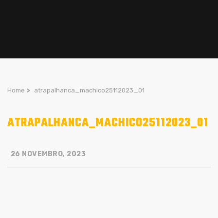
Home
>
atrapalhanca_machico25112023_01
ATRAPALHANCA_MACHICO25112023_01
26 NOVEMBRO, 2023