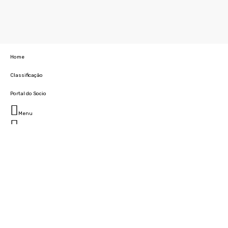
Home
Classificação
Portal do Socio
Menu
Fechar
Home
Clube
História
Marcha
Sede
Instalações