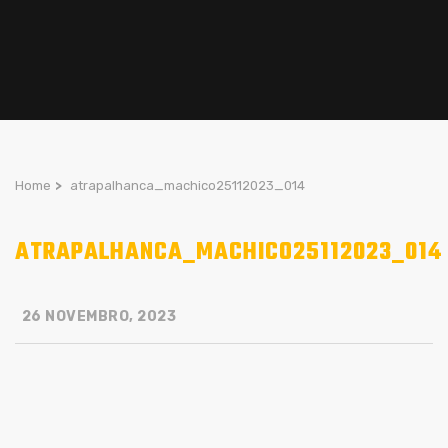
Home
>
atrapalhanca_machico25112023_014
ATRAPALHANCA_MACHICO25112023_014
26 NOVEMBRO, 2023