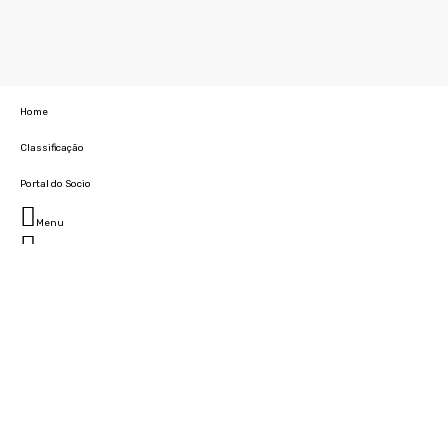
Home
Classificação
Portal do Socio
Menu
Fechar
Home
Clube
História
Marcha
Sede
Instalações