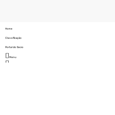
Home
Classificação
Portal do Socio
Menu
Fechar
Home
Clube
História
Marcha
Sede
Instalações