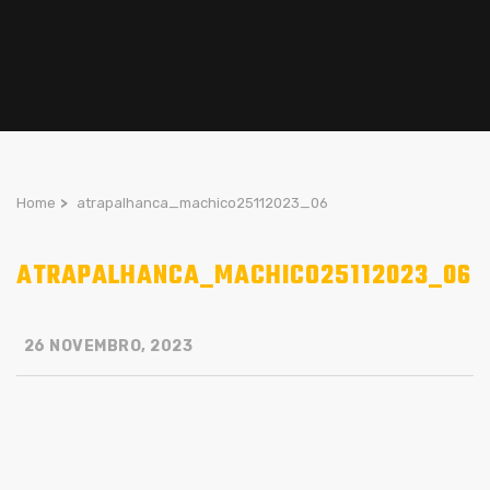
Home
>
atrapalhanca_machico25112023_06
ATRAPALHANCA_MACHICO25112023_06
26 NOVEMBRO, 2023