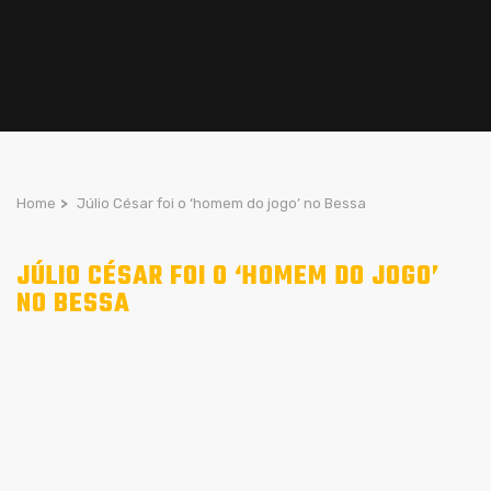
Home
>
Júlio César foi o ‘homem do jogo’ no Bessa
JÚLIO CÉSAR FOI O ‘HOMEM DO JOGO’
NO BESSA