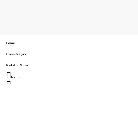
Home
Classificação
Portal do Socio
Menu
Fechar
Home
Clube
História
Marcha
Sede