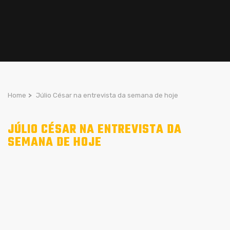
Home
>
Júlio César na entrevista da semana de hoje
JÚLIO CÉSAR NA ENTREVISTA DA
SEMANA DE HOJE