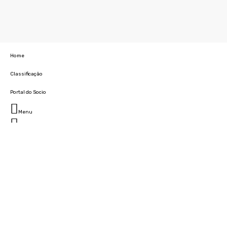
Home
Classificação
Portal do Socio
Menu
Fechar
Home
Clube
História
Marcha
Sede
Instalações