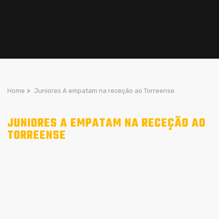
Home
>
Juniores A empatam na receção ao Torreense
JUNIORES A EMPATAM NA RECEÇÃO AO
TORREENSE