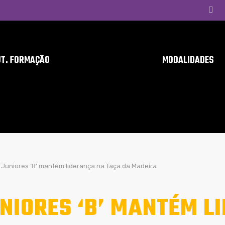
UT. FORMAÇÃO
MODALIDADES
Juniores ‘B’ mantém liderança na Taça da Madeira
NIORES ‘B’ MANTÉM L