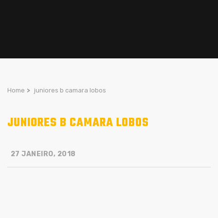
Home
>
juniores b camara lobos
JUNIORES B CAMARA LOBOS
27 JANEIRO, 2018