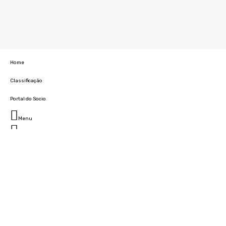
Home
Classificação
Portal do Socio
Menu
Fechar
Home
Clube
História
Marcha
Sede