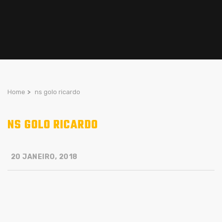
Home
>
ns golo ricardo
NS GOLO RICARDO
20 JANEIRO, 2018