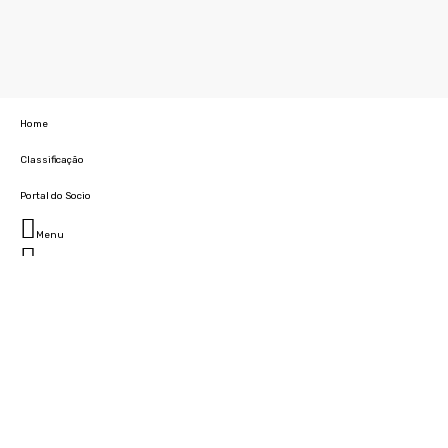
Home
Classificação
Portal do Socio
Menu
Fechar
Home
Clube
História
Marcha
Sede