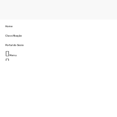
Home
Classificação
Portal do Socio
Menu
Fechar
Home
Clube
História
Marcha
Sede
Instalações