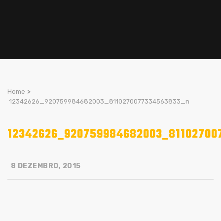
Home
>
12342626_920759984682003_8110270077334563833_n
12342626_920759984682003_81102700
8 DEZEMBRO, 2015