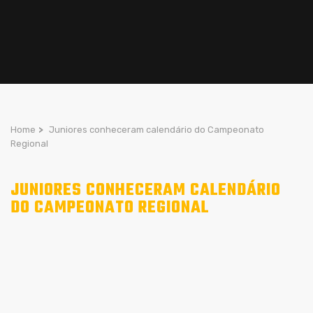
Home
>
Juniores conheceram calendário do Campeonato
Regional
JUNIORES CONHECERAM CALENDÁRIO
DO CAMPEONATO REGIONAL