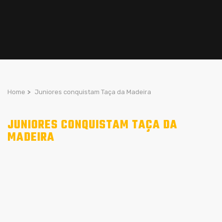
Home
>
Juniores conquistam Taça da Madeira
JUNIORES CONQUISTAM TAÇA DA
MADEIRA