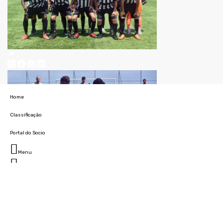
Home
Classificação
Portal do Socio
Menu
Fechar
Home
Clube
História