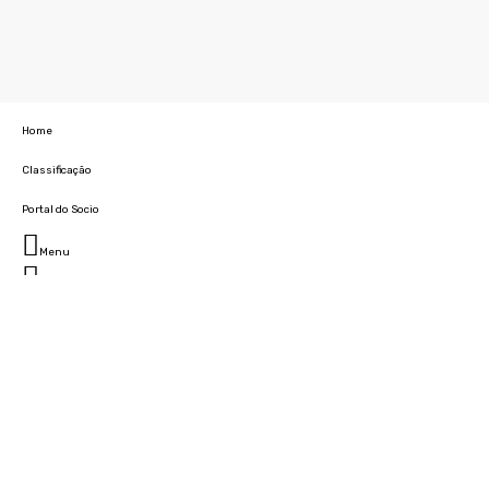
Home
Classificação
Portal do Socio
Menu
Fechar
Home
Clube
História
Marcha
Sede