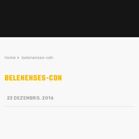
Home
>
belenenses-cdn
BELENENSES-CDN
23 DEZEMBRO, 2016