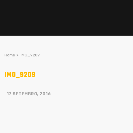
Home
>
IMG_9209
IMG_9209
17 SETEMBRO, 2016