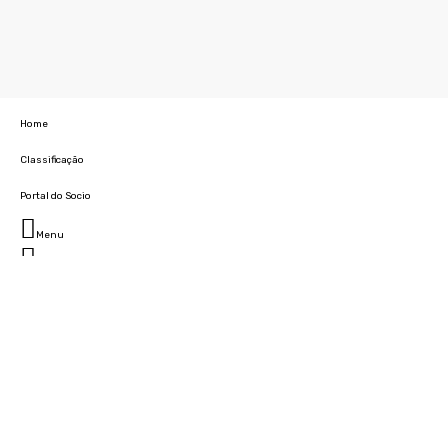
Home
Classificação
Portal do Socio
Menu
Fechar
Home
Clube
História
Marcha
Sede