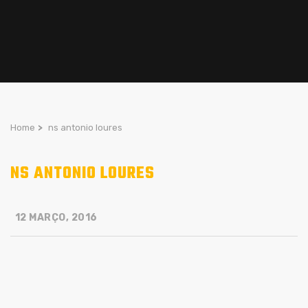
Home
>
ns antonio loures
NS ANTONIO LOURES
12 MARÇO, 2016