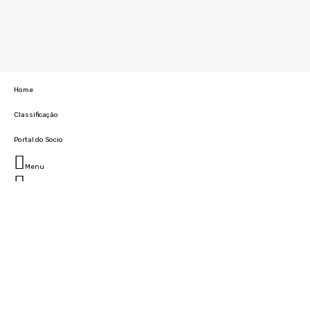
Home
Classificação
Portal do Socio
Menu
Fechar
Home
Clube
História
Marcha
Sede