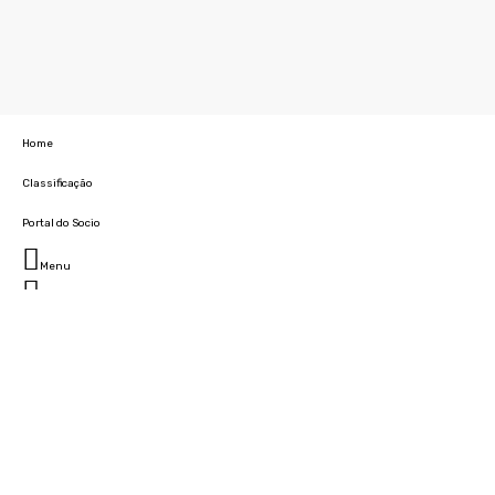
Home
Classificação
Portal do Socio
Menu
Fechar
Home
Clube
História
Marcha
Sede