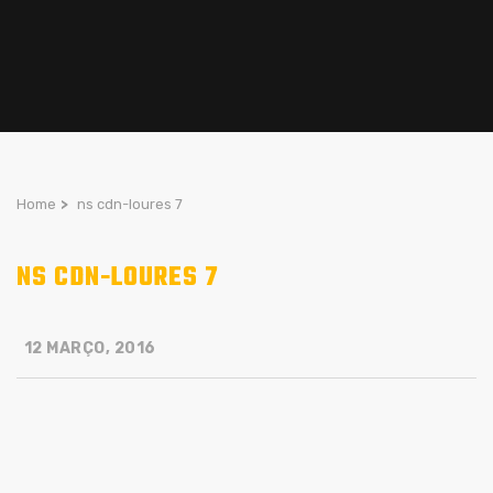
Home
>
ns cdn-loures 7
NS CDN-LOURES 7
12 MARÇO, 2016