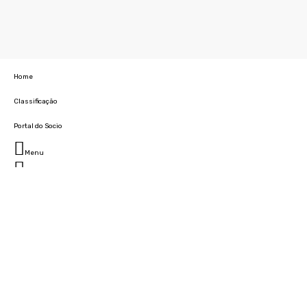
Home
Classificação
Portal do Socio
Menu
Fechar
Home
Clube
História
Marcha
Sede
Instalações