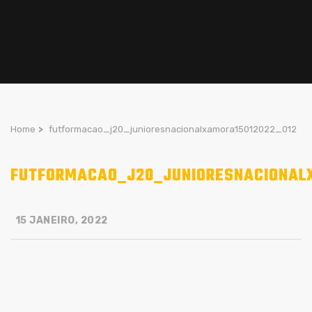
Home
>
futformacao_j20_junioresnacionalxamora15012022_012
FUTFORMACAO_J20_JUNIORESNACIONAL
15 JANEIRO, 2022