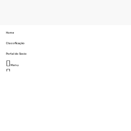
Home
Classificação
Portal do Socio
Menu
Fechar
Home
Clube
História
Marcha
Sede
Instalações