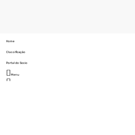
Home
Classificação
Portal do Socio
Menu
Fechar
Home
Clube
História
Marcha
Sede