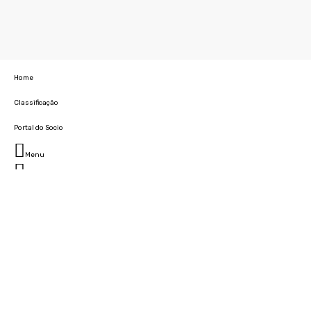
Home
Classificação
Portal do Socio
Menu
Fechar
Home
Clube
História
Marcha
Sede
Instalações