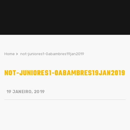
Home
>
not-juniores1-0abambres19jan2019
NOT-JUNIORES1-0ABAMBRES19JAN2019
19 JANEIRO, 2019