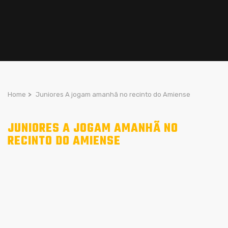
Home
>
Juniores A jogam amanhã no recinto do Amiense
JUNIORES A JOGAM AMANHÃ NO
RECINTO DO AMIENSE