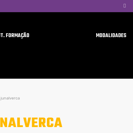
UT. FORMAÇÃO
MODALIDADES
junalverca
NALVERCA