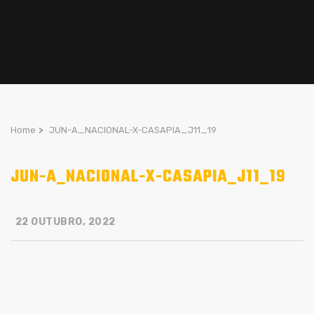
Home
>
JUN-A_NACIONAL-X-CASAPIA_J11_19
JUN-A_NACIONAL-X-CASAPIA_J11_19
22 OUTUBRO, 2022