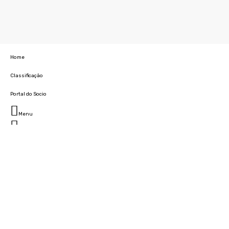
Home
Classificação
Portal do Socio
Menu
Fechar
Home
Clube
História
Marcha
Sede
Instalações