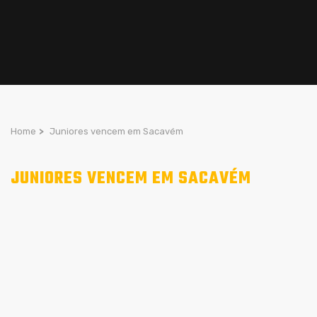
Home
>
Juniores vencem em Sacavém
JUNIORES VENCEM EM SACAVÉM