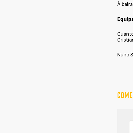
À beira
Equipa
Quanto
Cristi
Nuno S
COME