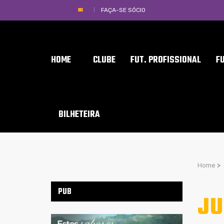
FAÇA-SE SÓCIO
HOME
CLUBE
FUT. PROFISSIONAL
F
BILHETEIRA
Home
>
PUB
JU