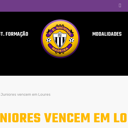
UT. FORMAÇÃO
MODALIDADES
Juniores vencem em Loures
NIORES VENCEM EM L