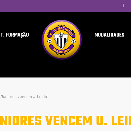
UT. FORMAÇÃO
MODALIDADES
Juniores vencem U. Leiria
NIORES VENCEM U. LEI