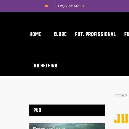
FAÇA-SE SÓCIO
HOME
CLUBE
FUT. PROFISSIONAL
F
BILHETEIRA
Home
>
PUB
JU