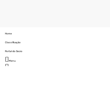
Home
Classificação
Portal do Socio
Menu
Fechar
Home
Clube
História
Marcha
Sede