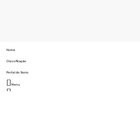
Home
Classificação
Portal do Socio
Menu
Fechar
Home
Clube
História
Marcha