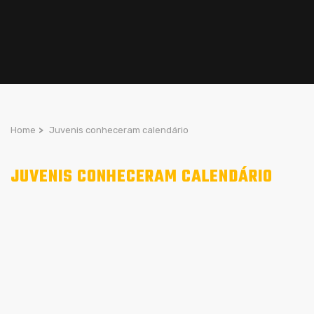
Home
>
Juvenis conheceram calendário
JUVENIS CONHECERAM CALENDÁRIO