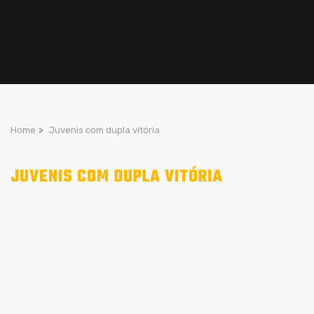
Home
>
Juvenis com dupla vitória
JUVENIS COM DUPLA VITÓRIA