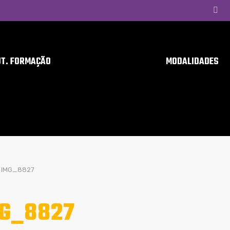
UT. FORMAÇÃO
MODALIDADES
IMG_8827
G_8827