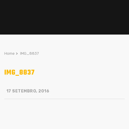
Home
>
IMG_8837
IMG_8837
17 SETEMBRO, 2016