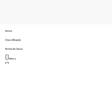
Home
Classificação
Portal do Socio
Menu
Fechar
Home
Clube
História
Marcha
Sede