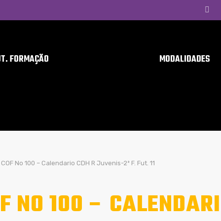
UT. FORMAÇÃO
MODALIDADES
COF No 100 – Calendario CDH R Juvenis-2ª F. Fut. 11
F NO 100 – CALENDARI