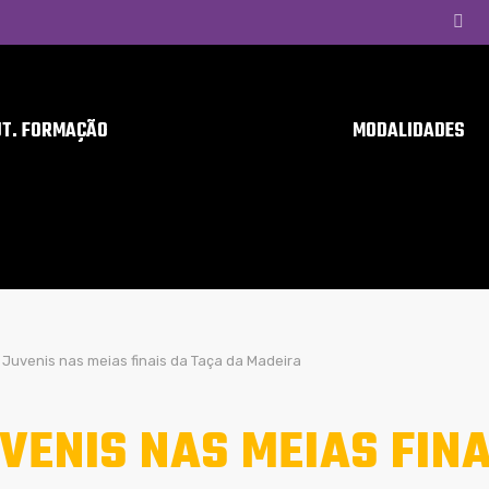
UT. FORMAÇÃO
MODALIDADES
Juvenis nas meias finais da Taça da Madeira
VENIS NAS MEIAS FINA