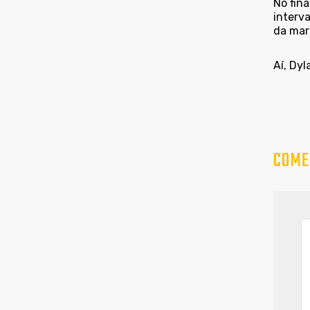
No fin
interv
da mar
Aí, Dyl
COME