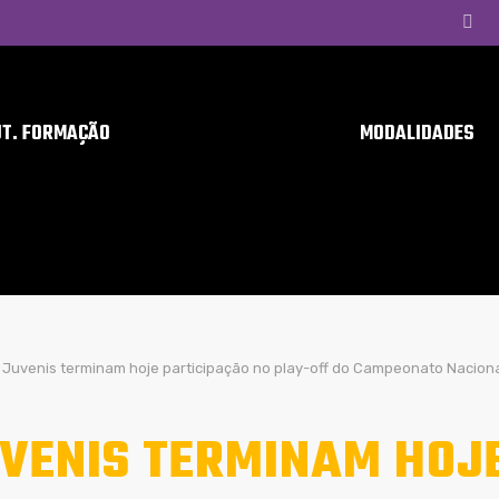
UT. FORMAÇÃO
MODALIDADES
Juvenis terminam hoje participação no play-off do Campeonato Nacion
VENIS TERMINAM HOJ