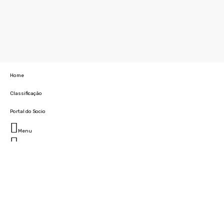
Home
Classificação
Portal do Socio
Menu
Fechar
Home
Clube
História
Marcha