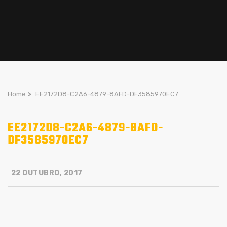
Home
>
EE2172D8-C2A6-4879-8AFD-DF3585970EC7
EE2172D8-C2A6-4879-8AFD-
DF3585970EC7
22 OUTUBRO, 2017