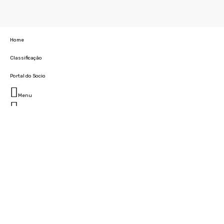
Home
Classificação
Portal do Socio
Menu
Fechar
Home
Clube
História
Marcha
Sede
Instalações
Cidade Desportiva