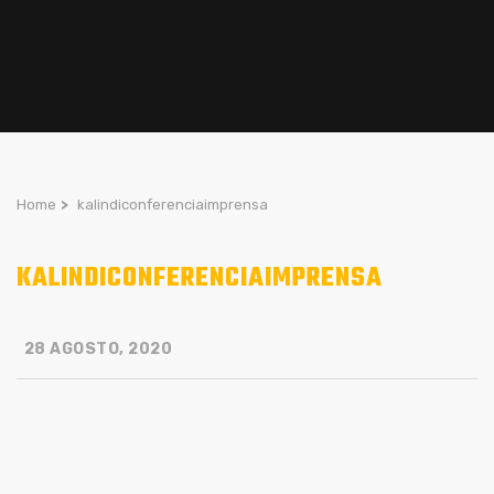
Home
>
kalindiconferenciaimprensa
KALINDICONFERENCIAIMPRENSA
28 AGOSTO, 2020