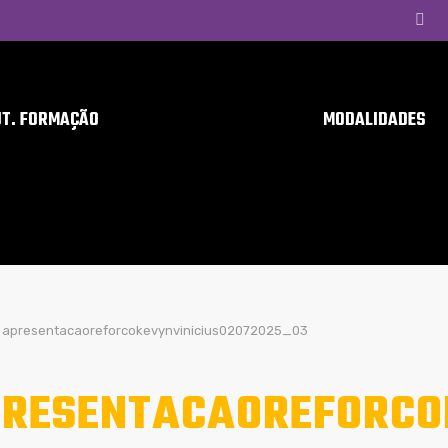
UT. FORMAÇÃO
MODALIDADES
apresentacaoreforcokevynvinicius02072025_03
RESENTACAOREFORCO