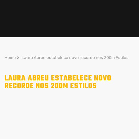
Home
>
Laura Abreu estabelece novo recorde nos 200m Estilos
LAURA ABREU ESTABELECE NOVO
RECORDE NOS 200M ESTILOS