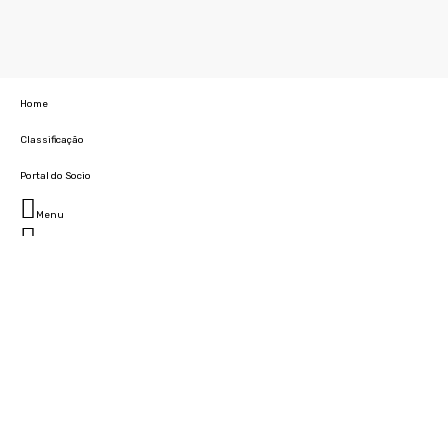
Home
Classificação
Portal do Socio
Menu
Fechar
Home
Clube
História
Marcha
Sede
Instalações