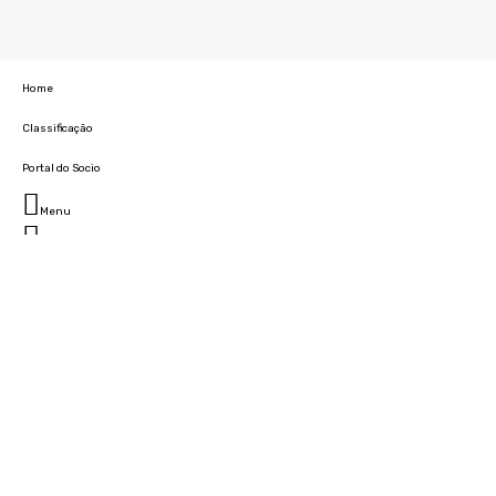
Home
Classificação
Portal do Socio
Menu
Fechar
Home
Clube
História
Marcha
Sede
Instalações
Cidade Desportiva