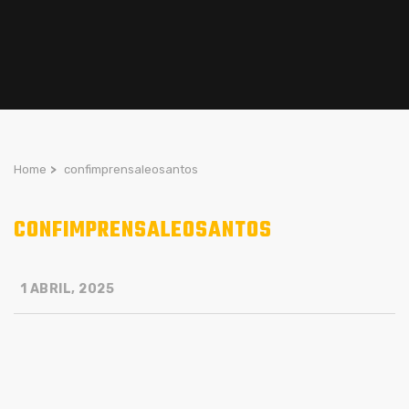
Home
>
confimprensaleosantos
CONFIMPRENSALEOSANTOS
1 ABRIL, 2025