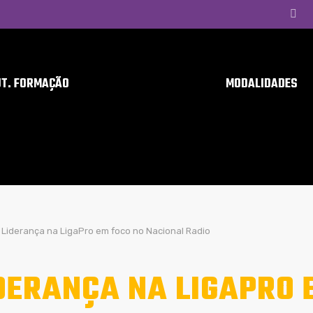
UT. FORMAÇÃO
MODALIDADES
Liderança na LigaPro em foco no Nacional Radio
DERANÇA NA LIGAPRO 