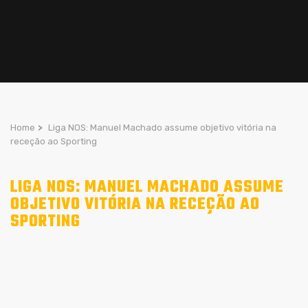
Home
>
Liga NOS: Manuel Machado assume objetivo vitória na
receção ao Sporting
LIGA NOS: MANUEL MACHADO ASSUME
OBJETIVO VITÓRIA NA RECEÇÃO AO
SPORTING