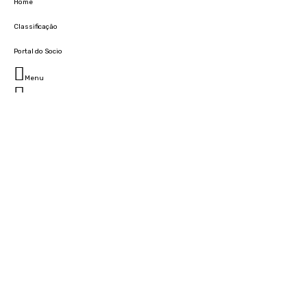
Home
Classificação
Portal do Socio
Menu
Fechar
Home
Clube
História
Marcha
Sede
Instalações
Cidade Desportiva
Estádio da Madeira
Cristiano Ronaldo Campus Futebol