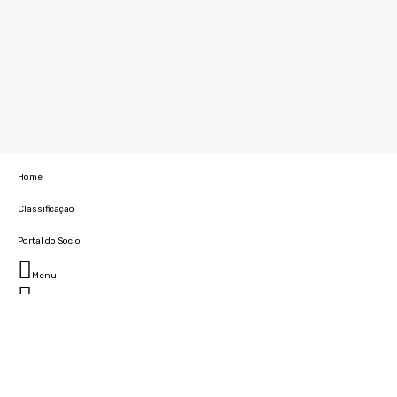
Home
Classificação
Portal do Socio
Menu
Fechar
Home
Clube
História