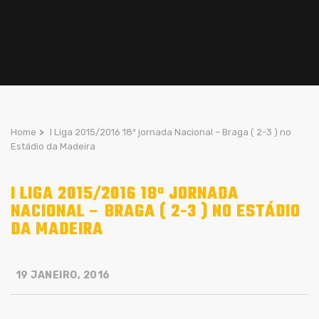
Home
>
I Liga 2015/2016 18ª jornada Nacional – Braga ( 2-3 ) no
Estádio da Madeira
I LIGA 2015/2016 18ª JORNADA
NACIONAL – BRAGA ( 2-3 ) NO ESTÁDIO
DA MADEIRA
19 JANEIRO, 2016