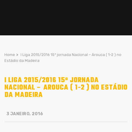
Home
>
I Liga 2015/2016 15ª jornada Nacional – Arouca ( 1-2 ) no
Estádio da Madeira
I LIGA 2015/2016 15ª JORNADA
NACIONAL – AROUCA ( 1-2 ) NO ESTÁDIO
DA MADEIRA
3 JANEIRO, 2016