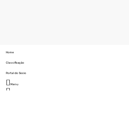
Home
Classificação
Portal do Socio
Menu
Fechar
Home
Clube
História