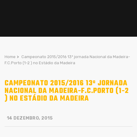
Home
>
Campeonato 2015/2016 13ª jornada Nacional da Madeira-
F.C.Porto (1-2 ) no Estádio da Madeira
CAMPEONATO 2015/2016 13ª JORNADA
NACIONAL DA MADEIRA-F.C.PORTO (1-2
) NO ESTÁDIO DA MADEIRA
14 DEZEMBRO, 2015