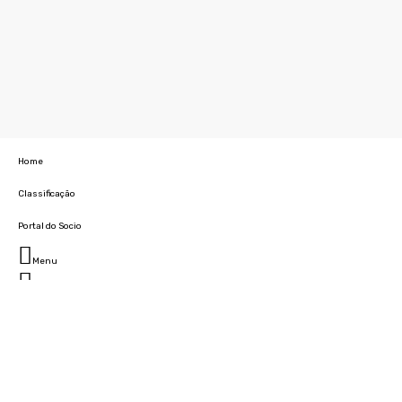
Home
Classificação
Portal do Socio
Menu
Fechar
Home
Clube
História