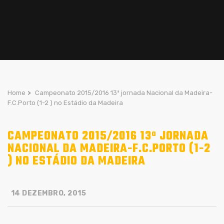
Home
>
Campeonato 2015/2016 13ª jornada Nacional da Madeira-
F.C.Porto (1-2 ) no Estádio da Madeira
CAMPEONATO 2015/2016 13ª JORNADA
NACIONAL DA MADEIRA-F.C.PORTO (1-2
) NO ESTÁDIO DA MADEIRA
14 DEZEMBRO, 2015