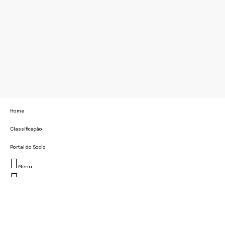
Home
Classificação
Portal do Socio
Menu
Fechar
Home
Clube