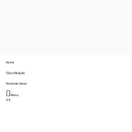
Home
Classificação
Portal do Socio
Menu
Fechar
Home
Clube