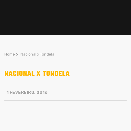
Home
>
Nacional x Tondela
NACIONAL X TONDELA
1 FEVEREIRO, 2016